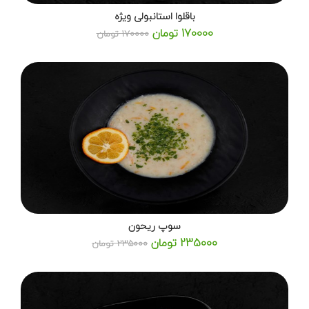
باقلوا استانبولی ویژه
170000 تومان
170000 تومان
سوپ ریحون
235000 تومان
235000 تومان