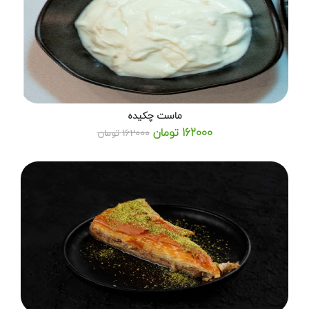
ماست چکیده
162000 تومان
162000 تومان