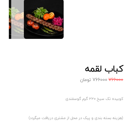
کباب لقمه
766000
766000
تومان
کوبیده تک سیخ 220 گرم گوسفندی
(هزینه بسته بندی و پیک در محل از مشتری دریافت میگردد)