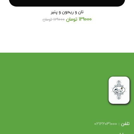
نان و ریحون و پنیر
129000 تومان
129000 تومان
تلفن :
02122031000