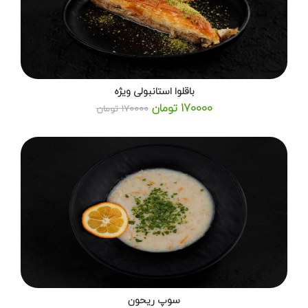
باقلوا استانبولی ویژه
170000 تومان
170000 تومان
سوپ ریحون