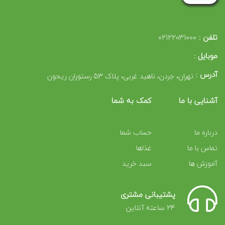
تلفن :
02122031000
موبایل :
آدرس :
تهران، جردن، ناهید غربی، پلاک 53 رستوران ریحون
آشنایی با ما
کمک به شما
درباره ما
حساب شما
تماس با ما
غذاها
آموزش ها
سبد خرید
پشتیبانی مشتری
24 ساعته آنلاین